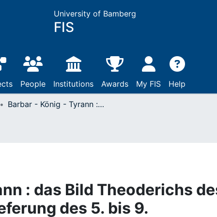
University of Bamberg
FIS
ects
People
Institutions
Awards
My FIS
Help
Barbar - König - Tyrann : das Bild Theoderichs des Großen in der Überlieferung des 5. bis 9. Jahrhunderts
ann : das Bild Theoderichs de
eferung des 5. bis 9.