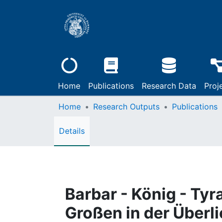
Home
Publications
Research Data
Proj
Home
Research Outputs
Publications
Details
Barbar - König - Tyr
Großen in der Überli