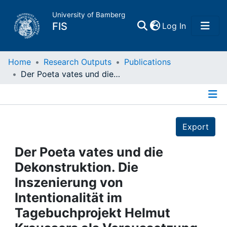
University of Bamberg
(current)
FIS
Log In
Home
Home
Research Outputs
Publications
Der Poeta vates und die Dekonstruktion. Die Inszenierung von Intentionalität im Tagebuchprojekt Helmut Kraussers als Voraussetzung für eine poststrukturalistische Rezeption seiner Texte
Publications
Details
Research Data
Export
Projects
Der Poeta vates und die
Dekonstruktion. Die
People
Inszenierung von
Intentionalität im
Institutions
Tagebuchprojekt Helmut