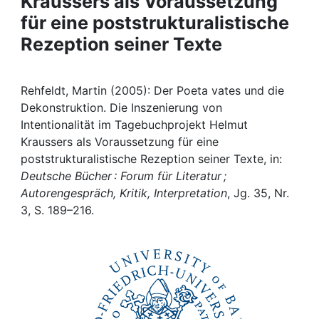
Kraussers als Voraussetzung
Awards
für eine poststrukturalistische
My FIS
Rezeption seiner Texte
Help
Rehfeldt, Martin (2005): Der Poeta vates und die
Dekonstruktion. Die Inszenierung von
Intentionalität im Tagebuchprojekt Helmut
Kraussers als Voraussetzung für eine
poststrukturalistische Rezeption seiner Texte, in:
Deutsche Bücher : Forum für Literatur ;
Autorengespräch, Kritik, Interpretation
, Jg. 35, Nr.
3, S. 189–216.