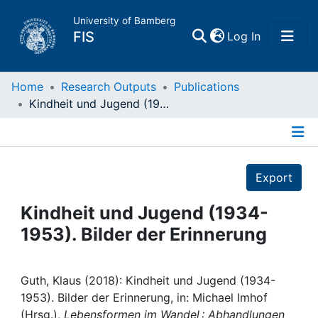
University of Bamberg
(current)
FIS
Log In
Home
Home
Research Outputs
Publications
Kindheit und Jugend (1934-1953). Bilder der Erinnerung
Publications
Details
Research Data
Export
Projects
Kindheit und Jugend (1934-
1953). Bilder der Erinnerung
People
Institutions
Guth, Klaus (2018): Kindheit und Jugend (1934-
1953). Bilder der Erinnerung, in: Michael Imhof
(Hrsg.),
Lebensformen im Wandel : Abhandlungen