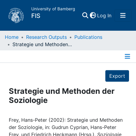
University of Bamberg
(current)
FIS
Log In
Home
Home
Research Outputs
Publications
Strategie und Methoden der Soziologie
Publications
Details
Research Data
Export
Projects
Strategie und Methoden der
Soziologie
People
Institutions
Frey, Hans-Peter (2002): Strategie und Methoden
der Soziologie, in: Gudrun Cyprian, Hans-Peter
Frey, und Friedrich Heckmann (Hrsg.),
Soziologie