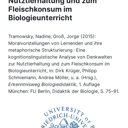
Nutztierhaltung und zum
Awards
Fleischkonsum im
My FIS
Biologieunterricht
Help
Tramowsky, Nadine; Groß, Jorge (2015):
Moralvorstellungen von Lernenden und ihre
metaphorische Strukturierung : Eine
kognitionslinguistische Analyse von Denkwelten
zur Nutztierhaltung und zum Fleischkonsum im
Biologieunterricht, in: Dirk Krüger, Philipp
Schmiemann, Andrea Möller, u. a. (Hrsg.),
Erkenntnisweg Biologiedidaktik
, 1. Auflage
München: FU Berlin, Didaktik der Biologie, S. 75–91.