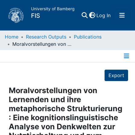
University of Bamberg
(current)
FIS
Log In
Home
Home
Research Outputs
Publications
Moralvorstellungen von Lernenden und ihre metaphorische Strukturierung : Eine kognitionslinguistische Analyse von Denkwelten zur Nutztierhaltung und zum Fleischkonsum im Biologieunterricht
Publications
Details
Research Data
Export
Projects
Moralvorstellungen von
Lernenden und ihre
People
metaphorische Strukturierung
: Eine kognitionslinguistische
Institutions
Analyse von Denkwelten zur