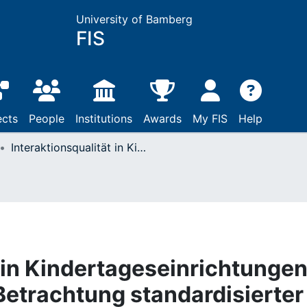
University of Bamberg
FIS
ects
People
Institutions
Awards
My FIS
Help
Interaktionsqualität in Kindertageseinrichtungen - Eine vergleichende Betrachtung standardisierter gruppen- und zielkindbezogener Erhebungsverfahren
 in Kindertageseinrichtungen
Betrachtung standardisierter