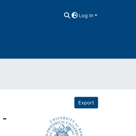
Log In
Export
 -