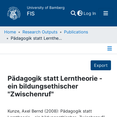
University of Bamberg
(current)
FIS
Log In
Home
Home
Research Outputs
Publications
Pädagogik statt Lerntheorie - ein bildungsethischer "Zwischenruf"
Publications
Details
Research Data
Export
Projects
Pädagogik statt Lerntheorie -
ein bildungsethischer
People
"Zwischenruf"
Institutions
Kunze, Axel Bernd (2008): Pädagogik statt