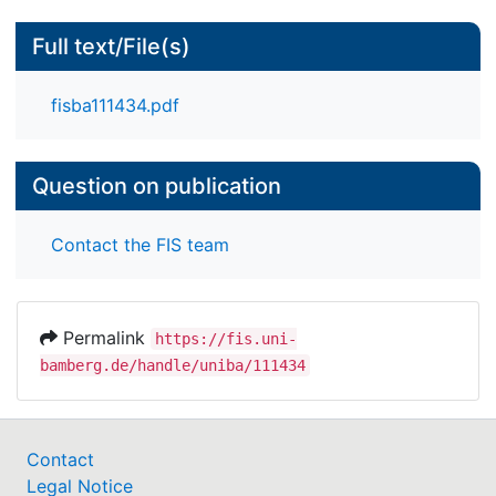
kognitiv aktivierenden sowie selbstwirksamen
Einsatz digitaler Angebote im Deutschunterricht
Full text/File(s)
wird der Fortbildungsbedarf der Lehrkräfte
deutlich.
fisba111434.pdf
Question on publication
Contact the FIS team
Permalink
https://fis.uni-
bamberg.de/handle/uniba/111434
Contact
Legal Notice