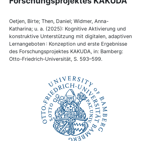
Forschungsprojektes KAKUDA
Awards
My FIS
Oetjen, Birte; Then, Daniel; Widmer, Anna-
Katharina; u. a. (2025): Kognitive Aktivierung und
Help
konstruktive Unterstützung mit digitalen, adaptiven
Lernangeboten : Konzeption und erste Ergebnisse
des Forschungsprojektes KAKUDA, in: Bamberg:
Otto-Friedrich-Universität, S. 593–599.