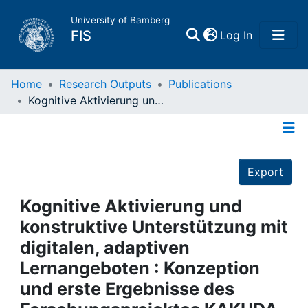
University of Bamberg
(current)
FIS
Log In
Home
Home
Research Outputs
Publications
Kognitive Aktivierung und konstruktive Unterstützung mit digitalen, adaptiven Lernangeboten : Konzeption und erste Ergebnisse des Forschungsprojektes KAKUDA
Publications
Details
Research Data
Export
Projects
Kognitive Aktivierung und
konstruktive Unterstützung mit
People
digitalen, adaptiven
Lernangeboten : Konzeption
Institutions
und erste Ergebnisse des