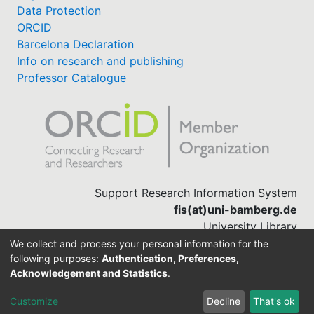
Data Protection
ORCID
Barcelona Declaration
Info on research and publishing
Professor Catalogue
Support Research Information System
fis(at)uni-bamberg.de
University Library
(0951) 863-1568
We collect and process your personal information for the
following purposes:
Authentication, Preferences,
Acknowledgement and Statistics
.
Built with
DSpace-CRIS software
Customize
Decline
That's ok
Cookie settings