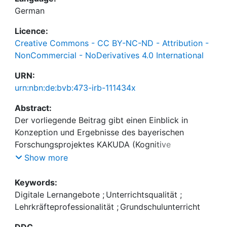
German
Licence:
Creative Commons - CC BY-NC-ND - Attribution -
NonCommercial - NoDerivatives 4.0 International
URN:
urn:nbn:de:bvb:473-irb-111434x
Abstract:
Der vorliegende Beitrag gibt einen Einblick in
Konzeption und Ergebnisse des bayerischen
Forschungsprojektes KAKUDA (Kognitive
Aktivierung und konstruktive Unterstützung mit
Show more
digitalen, adaptiven Angeboten). Ausgangspunkt
des Beitrags bilden theoretische Überlegungen zur
Keywords:
Unterrichtsqualität in einem digital gestützten
Digitale Lernangebote
;
Unterrichtsqualität
;
Unterricht sowie bedeutsame professionelle
Lehrkräfteprofessionalität
;
Grundschulunterricht
Kompetenzaspekte für den qualitätsvollen Einsatz
DDC