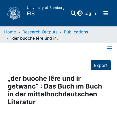
University of Bamberg
(current)
FIS
Log In
Home
Home
Research Outputs
Publications
„der buoche lêre und ir getwanc“ : Das Buch im Buch in der mittelhochdeutschen Literatur
Publications
Details
Research Data
Export
Projects
„der buoche lêre und ir
getwanc“ : Das Buch im Buch
People
in der mittelhochdeutschen
Literatur
Institutions