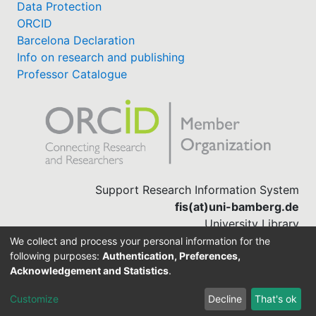
Data Protection
ORCID
Barcelona Declaration
Info on research and publishing
Professor Catalogue
Support Research Information System
fis(at)uni-bamberg.de
University Library
(0951) 863-1568
We collect and process your personal information for the
following purposes:
Authentication, Preferences,
Acknowledgement and Statistics
.
Built with
DSpace-CRIS software
Customize
Decline
That's ok
Cookie settings