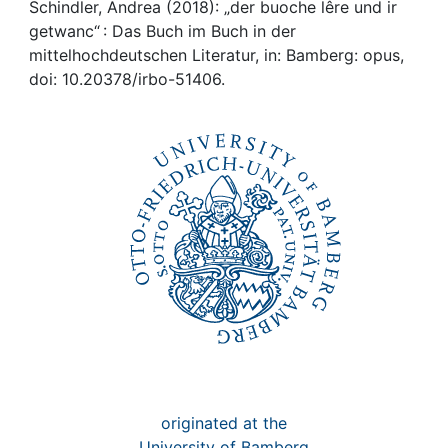
Awards
Schindler, Andrea (2018): „der buoche lêre und ir
getwanc“ : Das Buch im Buch in der
My FIS
mittelhochdeutschen Literatur, in: Bamberg: opus,
doi: 10.20378/irbo-51406.
Help
originated at the
University of Bamberg