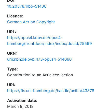
DOI:
10.20378/irbo-51406
Licence:
German Act on Copyright
URL:
https://opus4.kobv.de/opus4-
bamberg/frontdoor/index/index/docId/25599
URN:
urn:nbn:de:bvb:473-opus4-514060
Type:
Contribution to an Articlecollection
URI:
https://fis.uni-bamberg.de/handle/uniba/43378
Activation date:
March 9, 2018