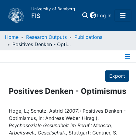
University of Bamberg
(current)
FIS
Log In
Home
Home
Research Outputs
Publications
Positives Denken - Optimismus
Publications
Details
Research Data
Export
Projects
Positives Denken - Optimismus
People
Hoge, L.; Schütz, Astrid (2007): Positives Denken -
Optimismus, in: Andreas Weber (Hrsg.),
Institutions
Psychosoziale Gesundheit im Beruf : Mensch,
Arbeitswelt, Gesellschaft
, Stuttgart: Gentner, S.