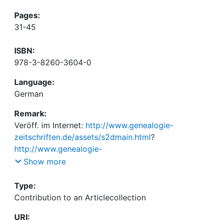
Pages:
31-45
ISBN:
978-3-8260-3604-0
Language:
German
Remark:
Veröff. im Internet:
http://www.genealogie-
zeitschriften.de/assets/s2dmain.html
?
http://www.genealogie-
zeitschriften.de/53065796cc0d4f519/53065798b4
Show more
0cef005.html
Type:
Contribution to an Articlecollection
URI: