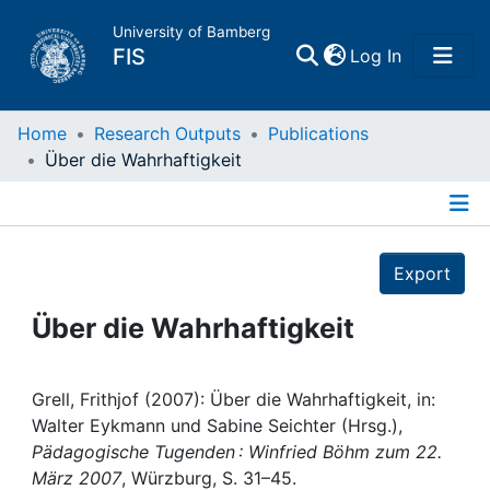
University of Bamberg
(current)
FIS
Log In
Home
Home
Research Outputs
Publications
Über die Wahrhaftigkeit
Publications
Details
Research Data
Export
Projects
Über die Wahrhaftigkeit
People
Grell, Frithjof (2007): Über die Wahrhaftigkeit, in:
Walter Eykmann und Sabine Seichter (Hrsg.),
Institutions
Pädagogische Tugenden : Winfried Böhm zum 22.
März 2007
, Würzburg, S. 31–45.