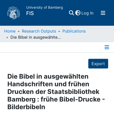
University of Bamberg
(current)
FIS
Log In
Home
Home
Research Outputs
Publications
Die Bibel in ausgewählten Handschriften und frühen Drucken der Staatsbibliothek Bamberg : frühe Bibel-Drucke - Bilderbibeln
Publications
Details
Research Data
Export
Projects
Die Bibel in ausgewählten
Handschriften und frühen
People
Drucken der Staatsbibliothek
Bamberg : frühe Bibel-Drucke -
Institutions
Bilderbibeln