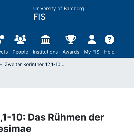
University of Bamberg
FIS
ects
People
Institutions
Awards
My FIS
Help
Zweiter Korinther 12,1-10: Das Rühmen der Schwachheit Sexagesimae
2,1-10: Das Rühmen der
esimae