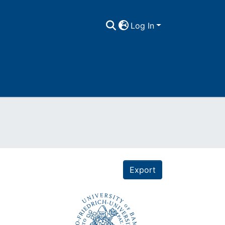
Log In
Export