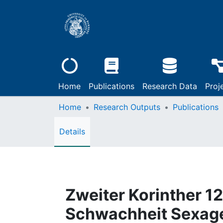
Home
Publications
Research Data
Proj
Home
Research Outputs
Publications
Details
Zweiter Korinther 1
Schwachheit Sexag