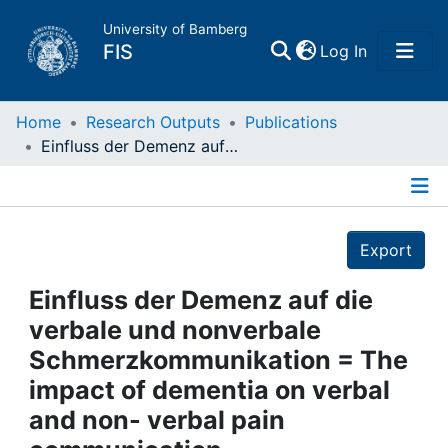
University of Bamberg
(current)
FIS
Log In
Home
Home
Research Outputs
Publications
Einfluss der Demenz auf die verbale und nonverbale Schmerzkommunikation = The impact of dementia on verbal and non- verbal pain communication
Publications
Details
Research Data
Export
Projects
Einfluss der Demenz auf die
verbale und nonverbale
People
Schmerzkommunikation = The
impact of dementia on verbal
Institutions
and non- verbal pain