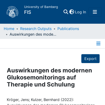
University of Bamberg
(current)
FIS
Log In
Home
Home
Research Outputs
Publications
Auswirkungen des modernen Glukosemonitorings auf Therapie und Schulung
Publications
Details
Research Data
Export
Projects
Auswirkungen des modernen
Glukosemonitorings auf
People
Therapie und Schulung
Institutions
Kröger, Jens; Kulzer, Bernhard (2022):