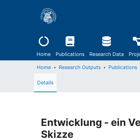
Home
Publications
Research Data
Proj
Home
Research Outputs
Publications
Details
Entwicklung - ein V
Skizze