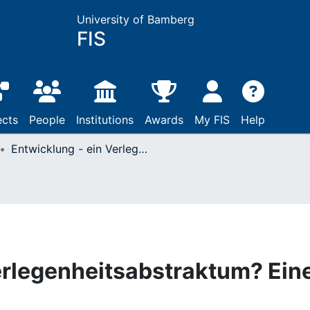
University of Bamberg
FIS
ects
People
Institutions
Awards
My FIS
Help
Entwicklung - ein Verlegenheitsabstraktum? Eine Skizze
erlegenheitsabstraktum? Ein