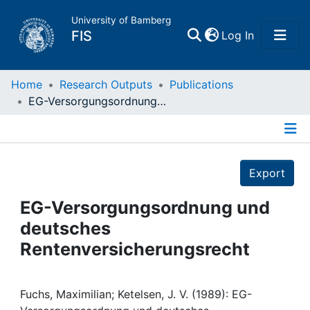
University of Bamberg
(current)
FIS
Log In
Home
Home
Research Outputs
Publications
EG-Versorgungsordnung und deutsches Rentenversicherungsrecht
Publications
Details
Research Data
Export
Projects
EG-Versorgungsordnung und
deutsches
People
Rentenversicherungsrecht
Institutions
Fuchs, Maximilian; Ketelsen, J. V. (1989): EG-