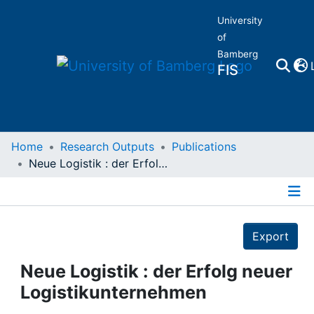
University
of
Bamberg
FIS
Home
Home
Research Outputs
Publications
Neue Logistik : der Erfolg neuer Logistikunternehmen
Publications
Details
Research Data
Export
Projects
Neue Logistik : der Erfolg neuer
Logistikunternehmen
People