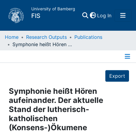
University of Bamberg
(current)
FIS
Log In
Home
Home
Research Outputs
Publications
Symphonie heißt Hören aufeinander. Der aktuelle Stand der lutherisch- katholischen (Konsens-)Ökumene
Publications
Details
Research Data
Export
Projects
Symphonie heißt Hören
aufeinander. Der aktuelle
People
Stand der lutherisch-
katholischen
Institutions
(Konsens-)Ökumene