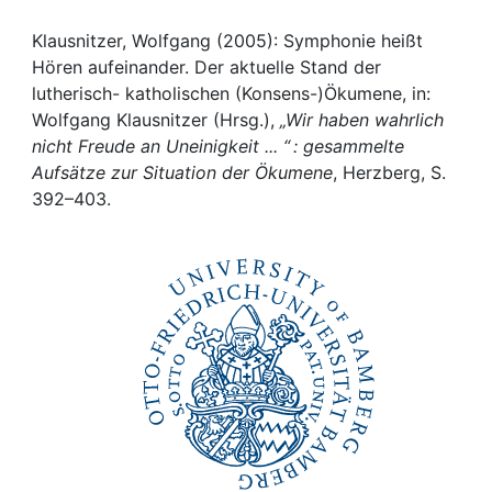
Awards
Klausnitzer, Wolfgang (2005): Symphonie heißt
My FIS
Hören aufeinander. Der aktuelle Stand der
lutherisch- katholischen (Konsens-)Ökumene, in:
Help
Wolfgang Klausnitzer (Hrsg.),
„Wir haben wahrlich
nicht Freude an Uneinigkeit ... “ : gesammelte
Aufsätze zur Situation der Ökumene
, Herzberg, S.
392–403.