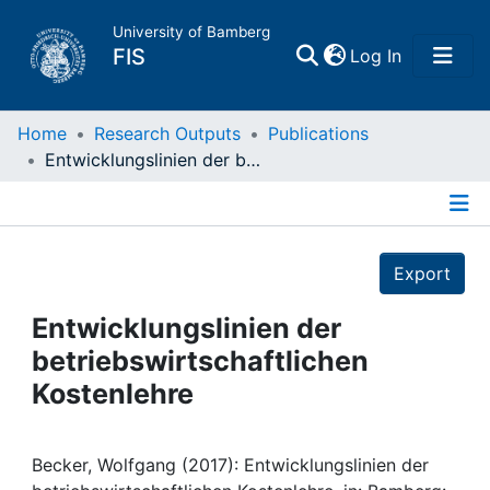
University of Bamberg
(current)
FIS
Log In
Home
Home
Research Outputs
Publications
Entwicklungslinien der betriebswirtschaftlichen Kostenlehre
Publications
Details
Research Data
Export
Projects
Entwicklungslinien der
betriebswirtschaftlichen
People
Kostenlehre
Institutions
Becker, Wolfgang (2017): Entwicklungslinien der