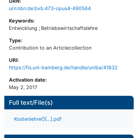
URN:
urn:nbn:de:bvb:473-opus4-490564
Keywords:
Entwicklung
;
Betriebswirtschaftslehre
Type:
Contribution to an Articlecollection
URI:
https://fis.uni-bamberg.de/handle/uniba/41832
Activation date:
May 2, 2017
Full text/File(s)
KostenlehreO[...].pdf