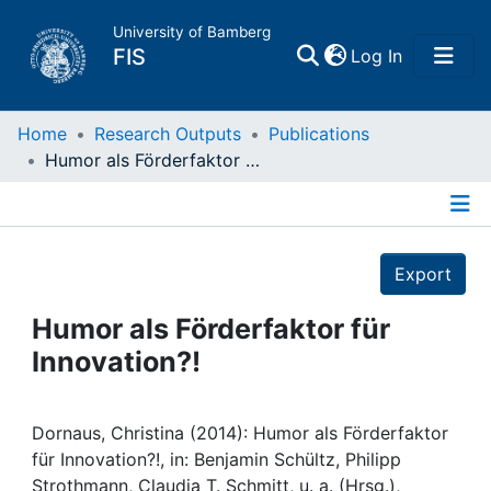
University of Bamberg
(current)
FIS
Log In
Home
Home
Research Outputs
Publications
Humor als Förderfaktor für Innovation?!
Publications
Details
Research Data
Export
Projects
Humor als Förderfaktor für
Innovation?!
People
Institutions
Dornaus, Christina (2014): Humor als Förderfaktor
für Innovation?!, in: Benjamin Schültz, Philipp
Strothmann, Claudia T. Schmitt, u. a. (Hrsg.),