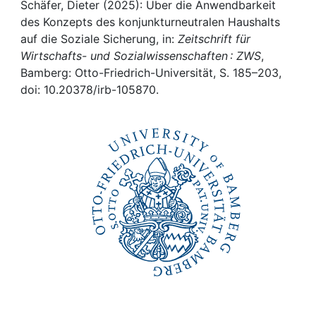
Awards
Schäfer, Dieter (2025): Über die Anwendbarkeit
des Konzepts des konjunkturneutralen Haushalts
My FIS
auf die Soziale Sicherung, in:
Zeitschrift für
Wirtschafts- und Sozialwissenschaften : ZWS
,
Bamberg: Otto-Friedrich-Universität, S. 185–203,
Help
doi: 10.20378/irb-105870.