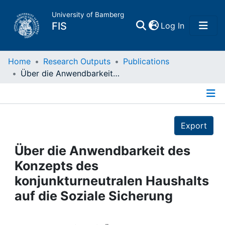
University of Bamberg
(current)
FIS
Log In
Home
Home
Research Outputs
Publications
Über die Anwendbarkeit des Konzepts des konjunkturneutralen Haushalts auf die Soziale Sicherung
Publications
Details
Research Data
Export
Projects
Über die Anwendbarkeit des
Konzepts des
People
konjunkturneutralen Haushalts
auf die Soziale Sicherung
Institutions