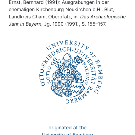
Awards
Ernst, Bernhard (1991): Ausgrabungen in der
ehemaligen Kirchenburg Neukirchen b.Hl. Blut,
My FIS
Landkreis Cham, Oberpfalz, in:
Das Archäologische
Jahr in Bayern
, Jg. 1990 (1991), S. 155–157.
Help
originated at the
University of Bamberg