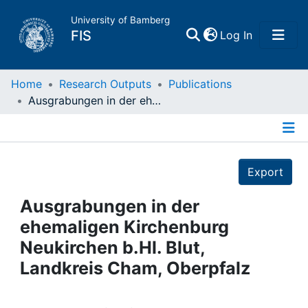
University of Bamberg
(current)
FIS
Log In
Home
Home
Research Outputs
Publications
Ausgrabungen in der ehemaligen Kirchenburg Neukirchen b.Hl. Blut, Landkreis Cham, Oberpfalz
Publications
Details
Research Data
Export
Projects
Ausgrabungen in der
ehemaligen Kirchenburg
People
Neukirchen b.Hl. Blut,
Landkreis Cham, Oberpfalz
Institutions