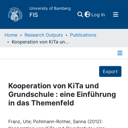
University of Bamberg
(current)
FIS
Log In
Home
Home
Research Outputs
Publications
Kooperation von KiTa und Grundschule : eine Einführung in das Themenfeld
Publications
Details
Research Data
Export
Projects
Kooperation von KiTa und
Grundschule : eine Einführung
People
in das Themenfeld
Institutions
Franz, Ute; Pohlmann-Rother, Sanna (2012):