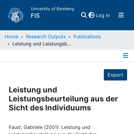
University of Bamberg
(current)
FIS
Log In
Home
Home
Research Outputs
Publications
Leistung und Leistungsbeurteilung aus der Sicht des Individuums
Publications
Details
Research Data
Export
Projects
Leistung und
Leistungsbeurteilung aus der
People
Sicht des Individuums
Institutions
Faust, Gabriele (2001): Leistung und