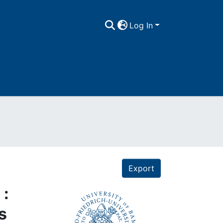
Log In
Export
 :
s