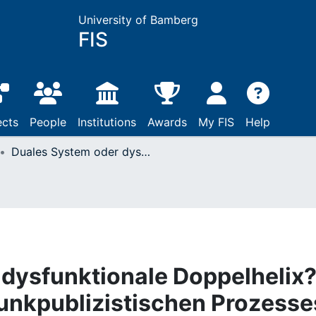
University of Bamberg
FIS
ects
People
Institutions
Awards
My FIS
Help
Duales System oder dysfunktionale Doppelhelix? : ein Aufriß des rundfunkpublizistischen Prozesses in Deutschland
dysfunktionale Doppelhelix?
funkpublizistischen Prozesse