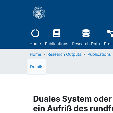
Home
Publications
Research Data
Proj
Home
Research Outputs
Publications
Details
Duales System oder 
ein Aufriß des rund