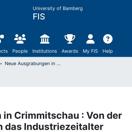
University of Bamberg
FIS
ects
People
Institutions
Awards
My FIS
Help
Neue Ausgrabungen in Crimmitschau : Von der Stadtgründung bis in das Industriezeitalter
in Crimmitschau : Von der
 das Industriezeitalter