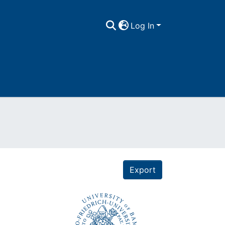
Log In
Export