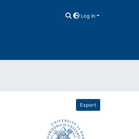
Log In
Export