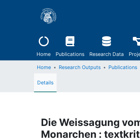
Home
Publications
Research Data
Proj
Home
Research Outputs
Publications
Details
Die Weissagung vo
Monarchen : textkri