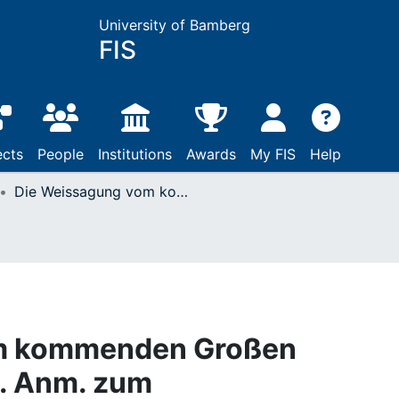
University of Bamberg
FIS
ects
People
Institutions
Awards
My FIS
Help
Die Weissagung vom kommenden Großen Monarchen : textkrit. Anm. zum Apokalypsenkommentar des Bartholomäus Holzhauser (1613-1658)
m kommenden Großen
t. Anm. zum