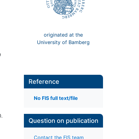
originated at the
University of Bamberg
m
Reference
No FIS full text/file
0.
Question on publication
Contact the FIS team