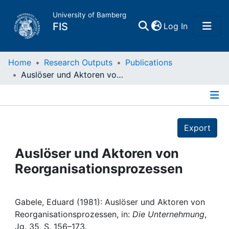
University of Bamberg
(current)
FIS
Log In
Home
Home
Research Outputs
Publications
Auslöser und Aktoren von Reorganisationsprozessen
Publications
Details
Research Data
Export
Projects
Auslöser und Aktoren von
Reorganisationsprozessen
People
Institutions
Gabele, Eduard (1981): Auslöser und Aktoren von
Reorganisationsprozessen, in:
Die Unternehmung
,
Jg. 35, S. 156–173.