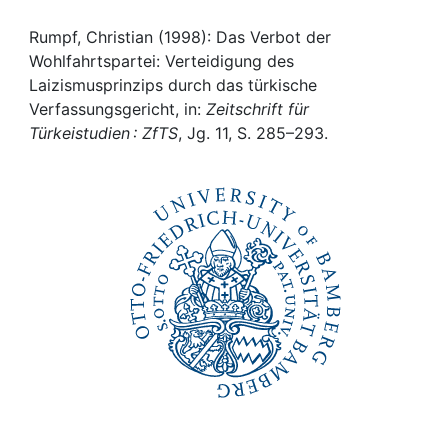
Awards
Rumpf, Christian (1998): Das Verbot der
My FIS
Wohlfahrtspartei: Verteidigung des
Laizismusprinzips durch das türkische
Help
Verfassungsgericht, in:
Zeitschrift für
Türkeistudien : ZfTS
, Jg. 11, S. 285–293.