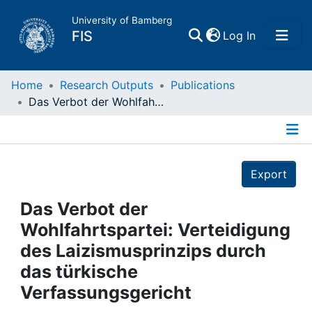
University of Bamberg
(current)
FIS
Log In
Home
Home
Research Outputs
Publications
Das Verbot der Wohlfahrtspartei: Verteidigung des Laizismusprinzips durch das türkische Verfassungsgericht
Publications
Details
Research Data
Export
Projects
Das Verbot der
Wohlfahrtspartei: Verteidigung
People
des Laizismusprinzips durch
das türkische
Institutions
Verfassungsgericht