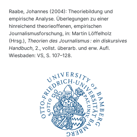
Awards
Raabe, Johannes (2004): Theoriebildung und
My FIS
empirische Analyse. Überlegungen zu einer
hinreichend theorieoffenen, empirischen
Help
Journalismusforschung, in: Martin Löffelholz
(Hrsg.),
Theorien des Journalismus : ein diskursives
Handbuch
, 2., vollst. überarb. und erw. Aufl.
Wiesbaden: VS, S. 107–128.