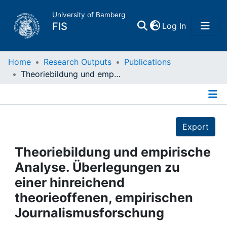
University of Bamberg
(current)
FIS
Log In
Home
Home
Research Outputs
Publications
Theoriebildung und empirische Analyse. Überlegungen zu einer hinreichend theorieoffenen, empirischen Journalismusforschung
Publications
Details
Research Data
Export
Projects
Theoriebildung und empirische
Analyse. Überlegungen zu
People
einer hinreichend
theorieoffenen, empirischen
Institutions
Journalismusforschung