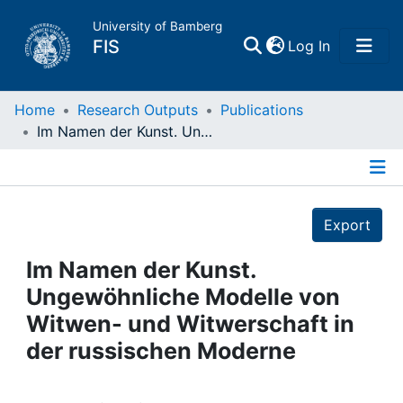
University of Bamberg
(current)
FIS
Log In
Home
Home
Research Outputs
Publications
Im Namen der Kunst. Ungewöhnliche Modelle von Witwen- und Witwerschaft in der russischen Moderne
Publications
Details
Research Data
Export
Projects
Im Namen der Kunst.
Ungewöhnliche Modelle von
People
Witwen- und Witwerschaft in
der russischen Moderne
Institutions