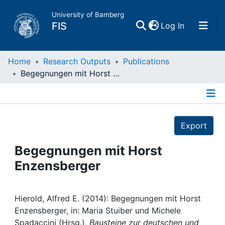
University of Bamberg
(current)
FIS
Log In
Home
Home
Research Outputs
Publications
Begegnungen mit Horst Enzensberger
Publications
Details
Research Data
Export
Projects
Begegnungen mit Horst
Enzensberger
People
Institutions
Hierold, Alfred E. (2014): Begegnungen mit Horst
Enzensberger, in: Maria Stuiber und Michele
Spadaccini (Hrsg.),
Bausteine zur deutschen und