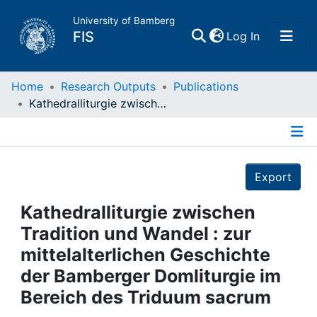
University of Bamberg
(current)
FIS
Log In
Home
Home
Research Outputs
Publications
Kathedralliturgie zwischen Tradition und Wandel : zur mittelalterlichen Geschichte der Bamberger Domliturgie im Bereich des Triduum sacrum
Publications
Details
Research Data
Export
Projects
Kathedralliturgie zwischen
Tradition und Wandel : zur
People
mittelalterlichen Geschichte
der Bamberger Domliturgie im
Institutions
Bereich des Triduum sacrum