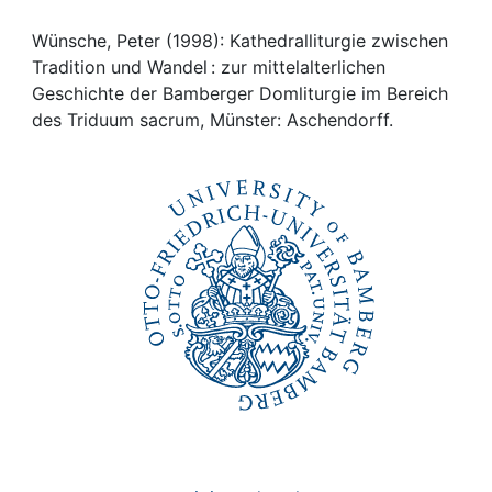
Awards
Wünsche, Peter (1998): Kathedralliturgie zwischen
My FIS
Tradition und Wandel : zur mittelalterlichen
Geschichte der Bamberger Domliturgie im Bereich
Help
des Triduum sacrum, Münster: Aschendorff.