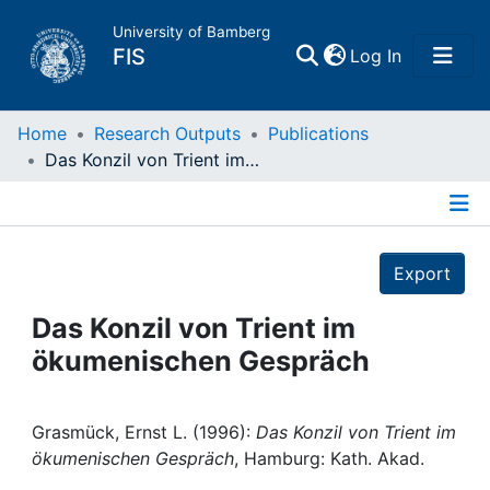
University of Bamberg
(current)
FIS
Log In
Home
Home
Research Outputs
Publications
Das Konzil von Trient im ökumenischen Gespräch
Publications
Details
Research Data
Export
Projects
Das Konzil von Trient im
ökumenischen Gespräch
People
Institutions
Grasmück, Ernst L. (1996):
Das Konzil von Trient im
ökumenischen Gespräch
, Hamburg: Kath. Akad.