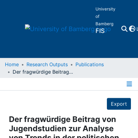
University
of
Bamberg
FIS
Home
Home
Research Outputs
Publications
Der fragwürdige Beitrag von Jugendstudien zur Analyse von Trends in der politischen Kultur
Publications
Details
Research Data
Export
Projects
Der fragwürdige Beitrag von
Jugendstudien zur Analyse
People
von Trends in der politischen