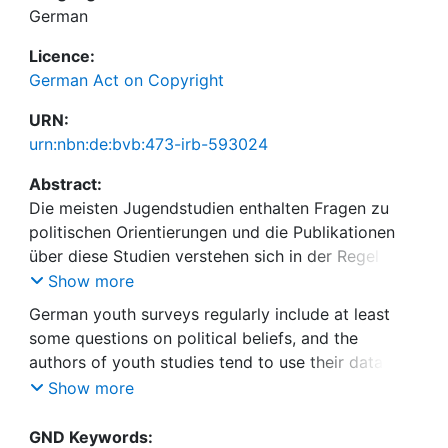
German
Licence:
German Act on Copyright
URN:
urn:nbn:de:bvb:473-irb-593024
Abstract:
Die meisten Jugendstudien enthalten Fragen zu
politischen Orientierungen und die Publikationen
über diese Studien verstehen sich in der Regel
auch als Beitrag zur politischen Kulturforschung.
Show more
Der vorliegende Aufsatz verweist auf verschiedene
German youth surveys regularly include at least
Fehler, die typischerweise bei der Interpretation der
some questions on political beliefs, and the
in Jugendstudien erhobenen politischen
authors of youth studies tend to use their data for
Einstellungen gemacht werden. Anhand von
inferring trends in political culture. This article
Show more
Längsschnittdaten und im Generationsvergleich
discusses several typical errors made in data
wird gezeigt, wie irreführend die in einzelnen
interpretation. Using longitudinal data and
GND Keywords:
Studien ermittelten Randverteilungen sein können.