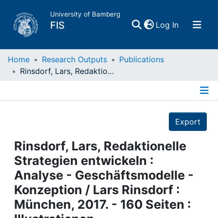
University of Bamberg
(current)
FIS
Log In
Home
Home
Research Outputs
Publications
Rinsdorf, Lars, Redaktionelle Strategien entwickeln : Analyse - Geschäftsmodelle - Konzeption / Lars Rinsdorf : München, 2017. - 160 Seiten : Illustrationen
Publications
Details
Research Data
Export
Projects
Rinsdorf, Lars, Redaktionelle
Strategien entwickeln :
People
Analyse - Geschäftsmodelle -
Konzeption / Lars Rinsdorf :
Institutions
München, 2017. - 160 Seiten :