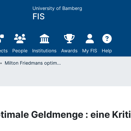
University of Bamberg
FIS
ects
People
Institutions
Awards
My FIS
Help
Milton Friedmans optimale Geldmenge : eine Kritik
timale Geldmenge : eine Krit