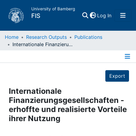
University of Bamberg
(current)
FIS
Log In
Home
Home
Research Outputs
Publications
Internationale Finanzierungsgesellschaften - erhoffte und realisierte Vorteile ihrer Nutzung
Publications
Details
Research Data
Export
Projects
Internationale
Finanzierungsgesellschaften -
People
erhoffte und realisierte Vorteile
ihrer Nutzung
Institutions