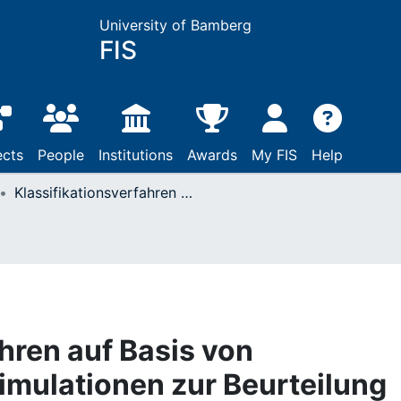
University of Bamberg
FIS
ects
People
Institutions
Awards
My FIS
Help
Klassifikationsverfahren auf Basis von Streuungsmaßen : Simulationen zur Beurteilung der Ordinalisierung metrischskalierter Merkmale
hren auf Basis von
mulationen zur Beurteilung