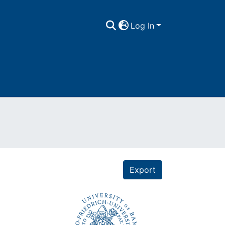
Log In
Export