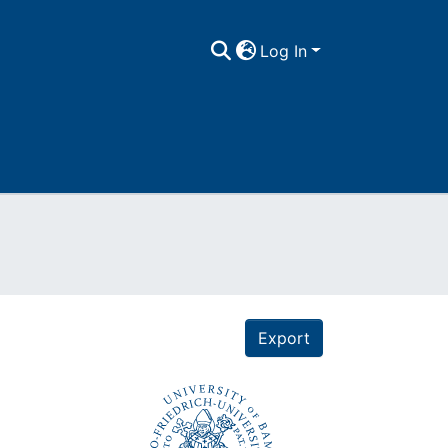
Log In
Export