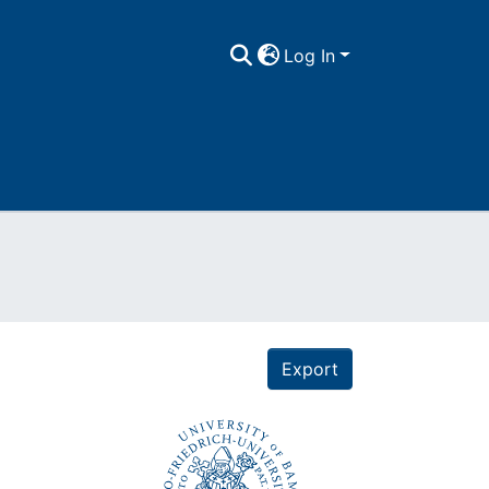
Log In
Export