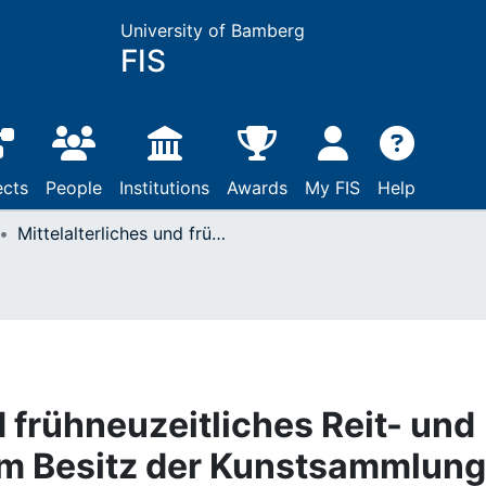
University of Bamberg
FIS
ects
People
Institutions
Awards
My FIS
Help
Mittelalterliches und frühneuzeitliches Reit- und Fahrzubehör aus dem Besitz der Kunstsammlung der Veste Coburg
d frühneuzeitliches Reit- und
m Besitz der Kunstsammlung