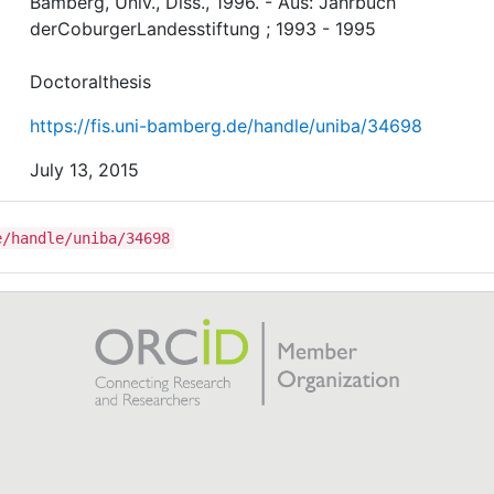
Bamberg, Univ., Diss., 1996. - Aus: Jahrbuch
derCoburgerLandesstiftung ; 1993 - 1995
Doctoralthesis
https://fis.uni-bamberg.de/handle/uniba/34698
July 13, 2015
e/handle/uniba/34698