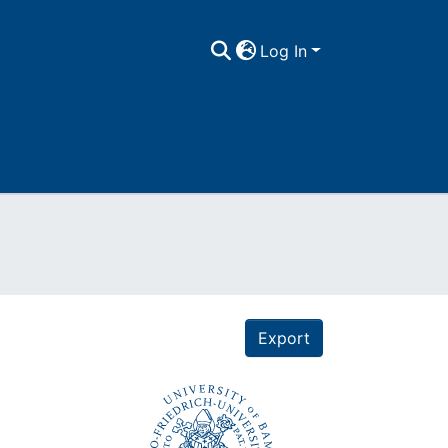
Log In
Export