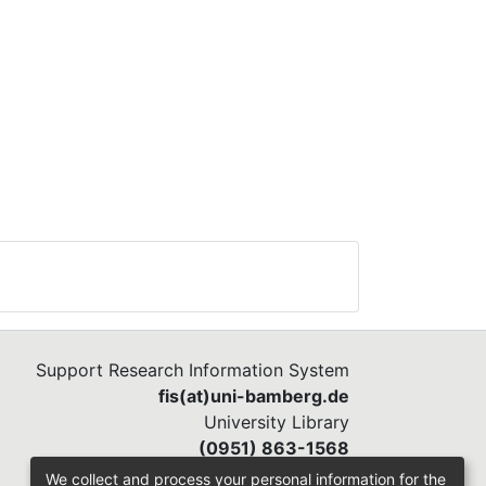
Support Research Information System
fis(at)uni-bamberg.de
University Library
(0951) 863-1568
We collect and process your personal information for the