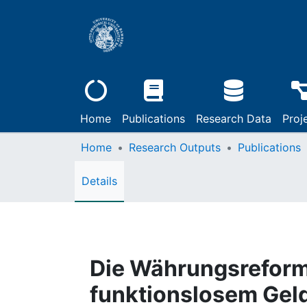
Home
Publications
Research Data
Proj
Home
Research Outputs
Publications
Details
Die Währungsreform
funktionslosem Gel