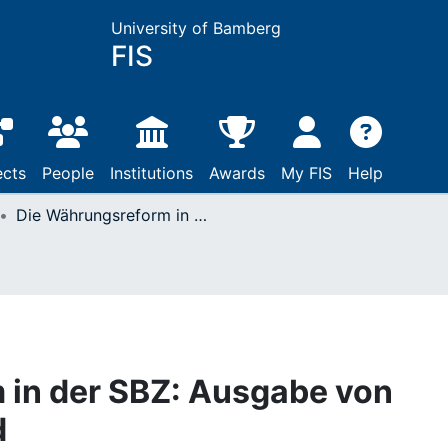
University of Bamberg
FIS
ects
People
Institutions
Awards
My FIS
Help
Die Währungsreform in der SBZ: Ausgabe von funktionslosem Geld
 in der SBZ: Ausgabe von
d