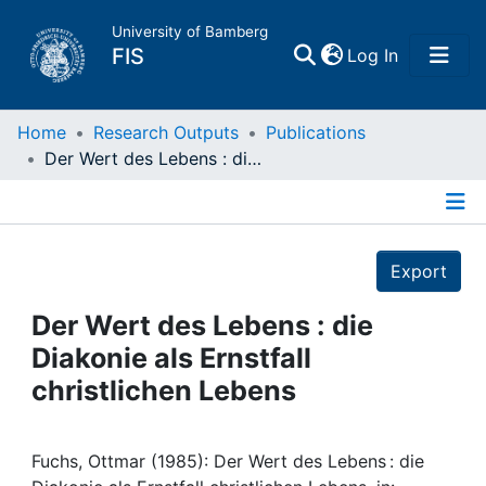
University of Bamberg
(current)
FIS
Log In
Home
Home
Research Outputs
Publications
Der Wert des Lebens : die Diakonie als Ernstfall christlichen Lebens
Publications
Details
Research Data
Export
Projects
Der Wert des Lebens : die
Diakonie als Ernstfall
People
christlichen Lebens
Institutions
Fuchs, Ottmar (1985): Der Wert des Lebens : die