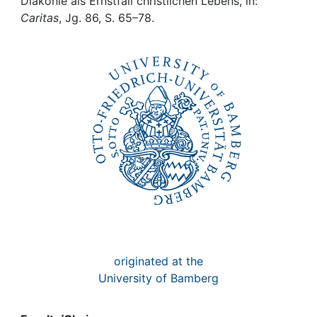
Awards
Diakonie als Ernstfall christlichen Lebens, in:
Caritas
, Jg. 86, S. 65–78.
My FIS
Help
originated at the
University of Bamberg