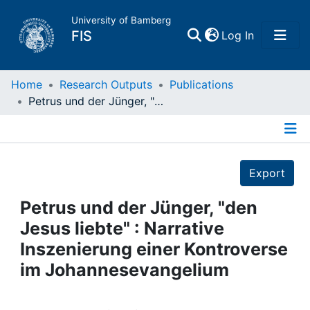
University of Bamberg
(current)
FIS
Log In
Home
Home
Research Outputs
Publications
Petrus und der Jünger, "den Jesus liebte" : Narrative Inszenierung einer Kontroverse im Johannesevangelium
Publications
Details
Research Data
Export
Projects
Petrus und der Jünger, "den
Jesus liebte" : Narrative
People
Inszenierung einer Kontroverse
im Johannesevangelium
Institutions