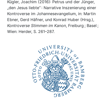
Awards
Kügler, Joachim (2016): Petrus und der Jünger,
„den Jesus liebte“ : Narrative Inszenierung einer
My FIS
Kontroverse im Johannesevangelium, in: Martin
Ebner, Gerd Häfner, und Konrad Huber (Hrsg.),
Kontroverse Stimmen im Kanon
, Freiburg ; Basel ;
Help
Wien: Herder, S. 261–287.