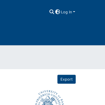
Log In
Export