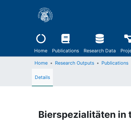
Home
Publications
Research Data
Proj
Home
Research Outputs
Publications
Details
Bierspezialitäten in t