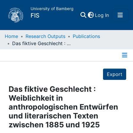
University of Bamberg
(current)
FIS
Log In
Home
Home
Research Outputs
Publications
Das fiktive Geschlecht : Weiblichkeit in anthropologischen Entwürfen und literarischen Texten zwischen 1885 und 1925
Publications
Details
Research Data
Export
Projects
Das fiktive Geschlecht :
Weiblichkeit in
People
anthropologischen Entwürfen
und literarischen Texten
Institutions
zwischen 1885 und 1925