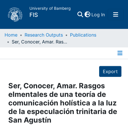
University of Bamberg
(current)
FIS
Log In
Home
Home
Research Outputs
Publications
Ser, Conocer, Amar. Rasgos elmentales de una teoría de comunicación holística a la luz de la especulación trinitaria de San Agustín
Publications
Details
Research Data
Export
Projects
Ser, Conocer, Amar. Rasgos
elmentales de una teoría de
People
comunicación holística a la luz
de la especulación trinitaria de
Institutions
San Agustín