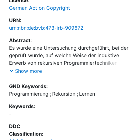
Licence:
German Act on Copyright
URN:
urn:nbn:de:bvb:473-irb-909672
Abstract:
Es wurde eine Untersuchung durchgeführt, bei der
geprüft wurde, auf welche Weise der induktive
Erwerb von rekursiven Programmiertechniken
durch die Ähnlichkeit von Beispiel- und Zielproblem
Show more
beeinflußt wird. Dabei wurde davon ausgegangen,
daß die Art der Beispiele sowohl den
GND Keywords:
Lösungserfolg rekursiver Aufgaben als auch das
Programmierung
;
Rekursion
;
Lernen
induzierte Wissen über den neuen Problembereich
Keywords:
beeinflussen.
-
Die Beispielähnlichkeit wurde systematisch variiert.
Zusätzlich wurde die Wirkung von Vergleichs- und
DDC
Anpassungsprozessen getrennt erfaßt, indem einer
Classification:
Gruppe von Probanden das Ergebnis des