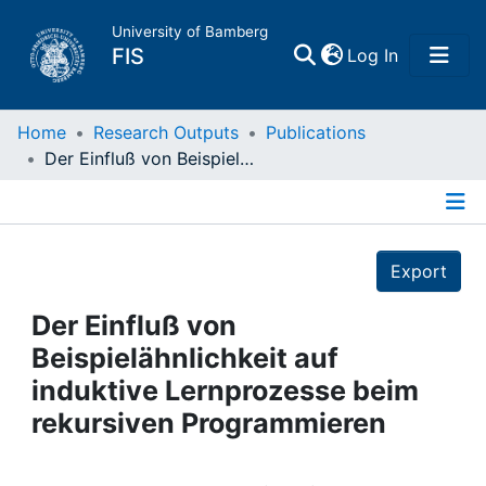
University of Bamberg
(current)
FIS
Log In
Home
Home
Research Outputs
Publications
Der Einfluß von Beispielähnlichkeit auf induktive Lernprozesse beim rekursiven Programmieren
Publications
Details
Research Data
Export
Projects
Der Einfluß von
Beispielähnlichkeit auf
People
induktive Lernprozesse beim
rekursiven Programmieren
Institutions