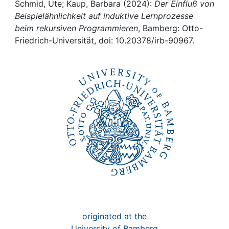
Awards
Schmid, Ute; Kaup, Barbara (2024):
Der Einfluß von
Beispielähnlichkeit auf induktive Lernprozesse
My FIS
beim rekursiven Programmieren
, Bamberg: Otto-
Friedrich-Universität, doi: 10.20378/irb-90967.
Help
originated at the
University of Bamberg