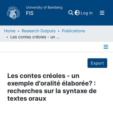
University of Bamberg
(current)
FIS
Log In
Home
Home
Research Outputs
Publications
Les contes créoles - un exemple d'oralité élaborée? : recherches sur la syntaxe de textes oraux
Publications
Details
Research Data
Export
Projects
Les contes créoles - un
exemple d'oralité élaborée? :
People
recherches sur la syntaxe de
textes oraux
Institutions