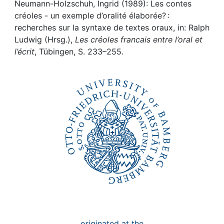
Awards
Neumann-Holzschuh, Ingrid (1989): Les contes
créoles - un exemple d’oralité élaborée? :
My FIS
recherches sur la syntaxe de textes oraux, in: Ralph
Ludwig (Hrsg.),
Les créoles francais entre l’oral et
l’écrit
, Tübingen, S. 233–255.
Help
originated at the